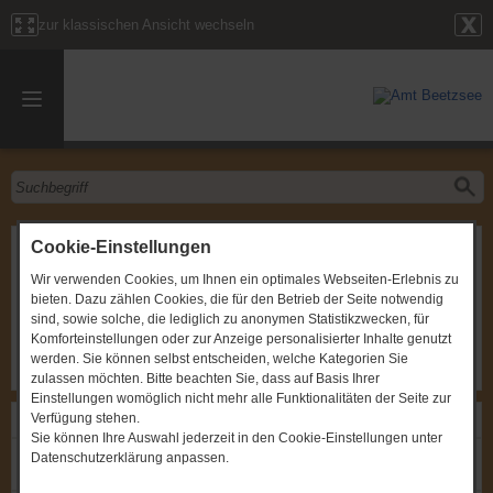
zur klassischen Ansicht wechseln
Konstituierende Sitzung des Ausschusses Bauen, Verkehr und
Cookie-Einstellungen
Liegenschaften
Wir verwenden Cookies, um Ihnen ein optimales Webseiten-Erlebnis zu
Gremium
:
Ausschuss für Bauen, Verkehr und Liegenschaften
bieten. Dazu zählen Cookies, die für den Betrieb der Seite notwendig
Havelsee
sind, sowie solche, die lediglich zu anonymen Statistikzwecken, für
Zeitpunkt
:
12.09.2024, um 19:30 Uhr
Komforteinstellungen oder zur Anzeige personalisierter Inhalte genutzt
Ort
:
OT Pritzerbe, Havelstraße 4, Rathaus
werden. Sie können selbst entscheiden, welche Kategorien Sie
zulassen möchten. Bitte beachten Sie, dass auf Basis Ihrer
Einstellungen womöglich nicht mehr alle Funktionalitäten der Seite zur
Verfügung stehen.
Links
Sie können Ihre Auswahl jederzeit in den Cookie-Einstellungen unter
Einladung: Konstituierende Sitzung des Ausschusses Bauen,
Datenschutzerklärung anpassen.
Verkehr und Liegenschaften