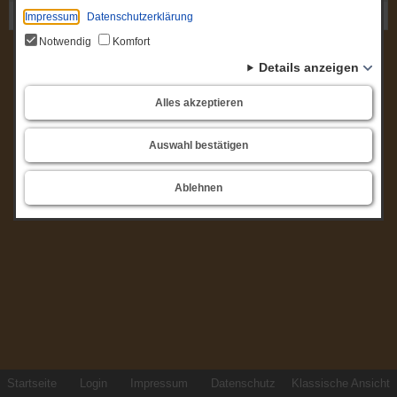
Gremium: Schulausschuss
Impressum
Datenschutzerklärung
Notwendig
Komfort
Details anzeigen
Alles akzeptieren
Auswahl bestätigen
Ablehnen
Startseite
Login
Impressum
Datenschutz
Klassische Ansicht