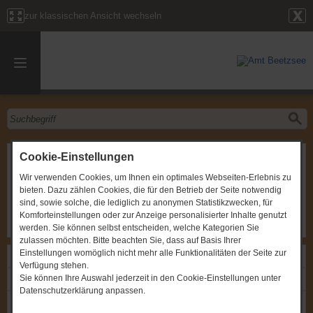
zur klassischen Ansicht wechseln
Sitzung des Schulausschusses
Cookie-Einstellungen
Wir verwenden Cookies, um Ihnen ein optimales Webseiten-Erlebnis zu
Gremium
:
Schulausschuss
bieten. Dazu zählen Cookies, die für den Betrieb der Seite notwendig
Zeitpunkt
:
01.12.2014, um 19:00 Uhr
Ort
:
Amt Beetzsee, Brielow, Chausseestraße 33b,
sind, sowie solche, die lediglich zu anonymen Statistikzwecken, für
Sitzungszimmer im EG
Komforteinstellungen oder zur Anzeige personalisierter Inhalte genutzt
werden. Sie können selbst entscheiden, welche Kategorien Sie
zulassen möchten. Bitte beachten Sie, dass auf Basis Ihrer
Einstellungen womöglich nicht mehr alle Funktionalitäten der Seite zur
Links
Verfügung stehen.
Sie können Ihre Auswahl jederzeit in den Cookie-Einstellungen unter
Einladung: Sitzung des Schulausschusses
Datenschutzerklärung anpassen.
Protokoll: Sitzung des Schulausschusses