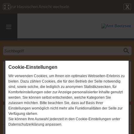
zur klassischen Ansicht wechseln
Sitzung des Schulausschusses
Cookie-Einstellungen
Wir verwenden Cookies, um Ihnen ein optimales Webseiten-Erlebnis zu
Gremium
:
Schulausschuss
bieten. Dazu zählen Cookies, die für den Betrieb der Seite notwendig
Zeitpunkt
:
18.02.2019, um 19:00 Uhr
Ort
:
Amt Beetzsee, Chausseestraße 33b, Sitzungsraum,
sind, sowie solche, die lediglich zu anonymen Statistikzwecken, für
EG
Komforteinstellungen oder zur Anzeige personalisierter Inhalte genutzt
werden. Sie können selbst entscheiden, welche Kategorien Sie
zulassen möchten. Bitte beachten Sie, dass auf Basis Ihrer
Einstellungen womöglich nicht mehr alle Funktionalitäten der Seite zur
Links
Verfügung stehen.
Sie können Ihre Auswahl jederzeit in den Cookie-Einstellungen unter
Einladung: Sitzung des Schulausschusses
Datenschutzerklärung anpassen.
Protokoll: Sitzung des Schulausschusses