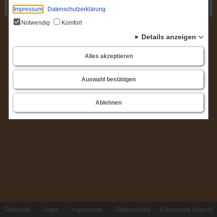
Gremium: Schulausschuss
Impressum
Datenschutzerklärung
Notwendig
Komfort
Details anzeigen
Alles akzeptieren
Auswahl bestätigen
Ablehnen
Startseite
Login
Impressum
Datenschutz
Klassische Ansicht