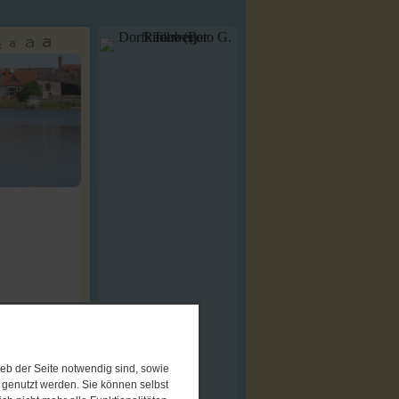
:
eb der Seite notwendig sind, sowie
e genutzt werden. Sie können selbst