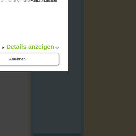
ch nicht mehr alle Funktionalitäten
Details anzeigen
Ablehnen