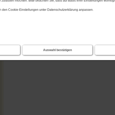
 zulassen möchten. Bitte beachten Sie, dass auf Basis Ihrer Einstellungen womögli
zurück
 in den Cookie-Einstellungen unter Datenschutzerklärung anpassen.
Auswahl bestätigen