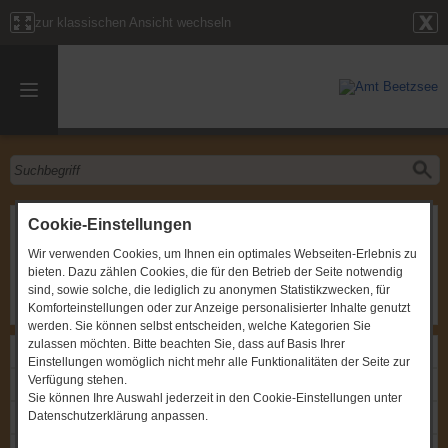
zur klassischen Ansicht wechseln
2. Brandausschusssitzung (Nachholtermin)
Cookie-Einstellungen
Wir verwenden Cookies, um Ihnen ein optimales Webseiten-Erlebnis zu
Gremium
:
Brandschutzausschuss
bieten. Dazu zählen Cookies, die für den Betrieb der Seite notwendig
Zeitpunkt
:
04.09.2013, um 19:00 Uhr
Ort
:
Amt Beetzsee, Chausseestraße 33b, 14778 Beetzsee
sind, sowie solche, die lediglich zu anonymen Statistikzwecken, für
Komforteinstellungen oder zur Anzeige personalisierter Inhalte genutzt
werden. Sie können selbst entscheiden, welche Kategorien Sie
zulassen möchten. Bitte beachten Sie, dass auf Basis Ihrer
Links
Einstellungen womöglich nicht mehr alle Funktionalitäten der Seite zur
Verfügung stehen.
Einladung: 2. Brandausschusssitzung (Nachholtermin)
Sie können Ihre Auswahl jederzeit in den Cookie-Einstellungen unter
Datenschutzerklärung anpassen.
Protokoll: 2. Brandausschusssitzung (Nachholtermin)