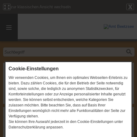
zur klassischen Ansicht wechseln
1. Sitzung des Brandschutzausschusses
Cookie-Einstellungen
Wir verwenden Cookies, um Ihnen ein optimales Webseiten-Erlebnis zu
Gremium
:
Brandschutzausschuss
bieten. Dazu zählen Cookies, die für den Betrieb der Seite notwendig
Zeitpunkt
:
15.05.2023, um 18:00 Uhr
Ort
:
Amt Beetzsee, Chausseestraße 33 b, 14778 Beetzsee
sind, sowie solche, die lediglich zu anonymen Statistikzwecken, für
OT Brielow, Sitzungszimmer im EG
Komforteinstellungen oder zur Anzeige personalisierter Inhalte genutzt
werden. Sie können selbst entscheiden, welche Kategorien Sie
zulassen möchten. Bitte beachten Sie, dass auf Basis Ihrer
Einstellungen womöglich nicht mehr alle Funktionalitäten der Seite zur
Links
Verfügung stehen.
Sie können Ihre Auswahl jederzeit in den Cookie-Einstellungen unter
Einladung: 1. Sitzung des Brandschutzausschusses
Datenschutzerklärung anpassen.
Gremium: Brandschutzausschuss