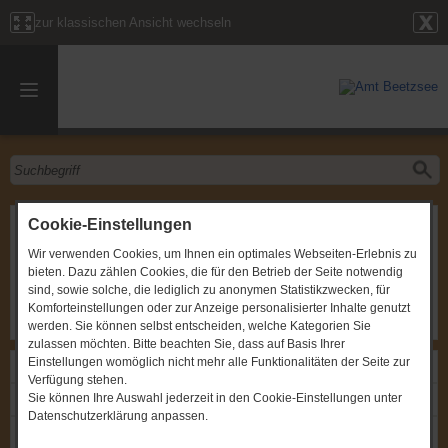
zur klassischen Ansicht wechseln
Sitzung des Amtsausschusses
Cookie-Einstellungen
Wir verwenden Cookies, um Ihnen ein optimales Webseiten-Erlebnis zu
Gremium
:
Amtsausschuss
bieten. Dazu zählen Cookies, die für den Betrieb der Seite notwendig
Zeitpunkt
:
27.11.2017, um 19:00 Uhr
Ort
:
Amt Beetzsee, Brielow, Chausseestraße 33b,
sind, sowie solche, die lediglich zu anonymen Statistikzwecken, für
Sitzungszimmer im EG
Komforteinstellungen oder zur Anzeige personalisierter Inhalte genutzt
werden. Sie können selbst entscheiden, welche Kategorien Sie
zulassen möchten. Bitte beachten Sie, dass auf Basis Ihrer
Einstellungen womöglich nicht mehr alle Funktionalitäten der Seite zur
Links
Verfügung stehen.
Sie können Ihre Auswahl jederzeit in den Cookie-Einstellungen unter
Einladung: Sitzung des Amtsausschusses
Datenschutzerklärung anpassen.
Protokoll: Sitzung des Amtsausschusses