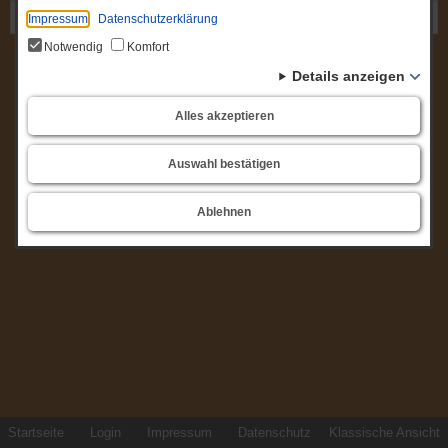
Gremium: Amtsausschuss
Impressum
Datenschutzerklärung
Notwendig
Komfort
Details anzeigen
Alles akzeptieren
Auswahl bestätigen
Ablehnen
Startseite
Login
Impressum
Datenschutz
Klassische Ansicht