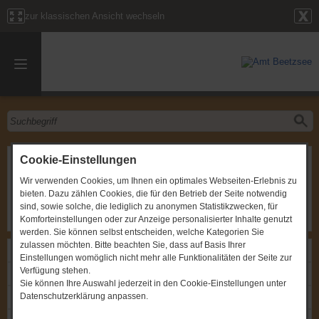
zur klassischen Ansicht wechseln
Sitzung des Amtsausschusses
Cookie-Einstellungen
Wir verwenden Cookies, um Ihnen ein optimales Webseiten-Erlebnis zu
Gremium
:
Amtsausschuss
bieten. Dazu zählen Cookies, die für den Betrieb der Seite notwendig
Zeitpunkt
:
18.04.2011, um 19:00 Uhr
Ort
:
Brielow, Chausseestraße 33b, Amtsgebäude
sind, sowie solche, die lediglich zu anonymen Statistikzwecken, für
Komforteinstellungen oder zur Anzeige personalisierter Inhalte genutzt
werden. Sie können selbst entscheiden, welche Kategorien Sie
zulassen möchten. Bitte beachten Sie, dass auf Basis Ihrer
Links
Einstellungen womöglich nicht mehr alle Funktionalitäten der Seite zur
Verfügung stehen.
Einladung: Sitzung des Amtsausschusses
Sie können Ihre Auswahl jederzeit in den Cookie-Einstellungen unter
Datenschutzerklärung anpassen.
Protokoll: Sitzung des Amtsausschusses