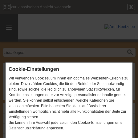
zur klassischen Ansicht wechseln
Sitzung
Cookie-Einstellungen
Wir verwenden Cookies, um Ihnen ein optimales Webseiten-Erlebnis zu
Gremium
:
Amtsausschuss
bieten. Dazu zählen Cookies, die für den Betrieb der Seite notwendig
Zeitpunkt
:
15.03.2010, um 19:00 Uhr
Ort
:
Brielow, Chausseestraße 33 b
sind, sowie solche, die lediglich zu anonymen Statistikzwecken, für
Komforteinstellungen oder zur Anzeige personalisierter Inhalte genutzt
werden. Sie können selbst entscheiden, welche Kategorien Sie
zulassen möchten. Bitte beachten Sie, dass auf Basis Ihrer
Links
Einstellungen womöglich nicht mehr alle Funktionalitäten der Seite zur
Verfügung stehen.
Einladung: Sitzung
Sie können Ihre Auswahl jederzeit in den Cookie-Einstellungen unter
Datenschutzerklärung anpassen.
Protokoll: Sitzung