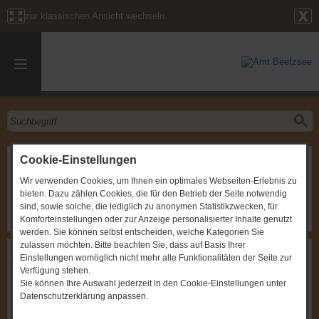
zur klassischen Ansicht wechseln
Sitzung
Cookie-Einstellungen
Wir verwenden Cookies, um Ihnen ein optimales Webseiten-Erlebnis zu
Gremium
:
Sozialausschuss Havelsee
bieten. Dazu zählen Cookies, die für den Betrieb der Seite notwendig
Zeitpunkt
:
25.10.2010, um 19:30 Uhr
Ort
:
Pritzerbe, Mühlenstraße 28, Kita "Sonnenblume"
sind, sowie solche, die lediglich zu anonymen Statistikzwecken, für
Komforteinstellungen oder zur Anzeige personalisierter Inhalte genutzt
werden. Sie können selbst entscheiden, welche Kategorien Sie
zulassen möchten. Bitte beachten Sie, dass auf Basis Ihrer
Links
Einstellungen womöglich nicht mehr alle Funktionalitäten der Seite zur
Verfügung stehen.
Einladung: Sitzung
Sie können Ihre Auswahl jederzeit in den Cookie-Einstellungen unter
Datenschutzerklärung anpassen.
Protokoll: Sitzung