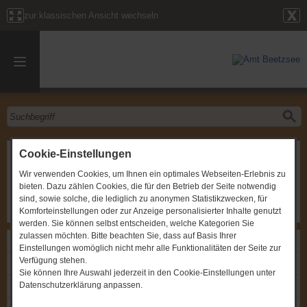
zur klassischen Ansicht wechseln
Sitzung des Sozialausschusses der Stadt Havelsee
Cookie-Einstellungen
Wir verwenden Cookies, um Ihnen ein optimales Webseiten-Erlebnis zu
Gremium
:
Sozialausschuss Havelsee
bieten. Dazu zählen Cookies, die für den Betrieb der Seite notwendig
Zeitpunkt
:
09.02.2023, um 19:30 Uhr
Ort
:
OT Pritzerbe, Havelstraße 4, Rathaus
sind, sowie solche, die lediglich zu anonymen Statistikzwecken, für
Komforteinstellungen oder zur Anzeige personalisierter Inhalte genutzt
werden. Sie können selbst entscheiden, welche Kategorien Sie
zulassen möchten. Bitte beachten Sie, dass auf Basis Ihrer
Links
Einstellungen womöglich nicht mehr alle Funktionalitäten der Seite zur
Verfügung stehen.
Einladung: Sitzung des Sozialausschusses der Stadt Havelsee
Sie können Ihre Auswahl jederzeit in den Cookie-Einstellungen unter
Datenschutzerklärung anpassen.
Protokoll: Sitzung des Sozialausschusses der Stadt Havelsee