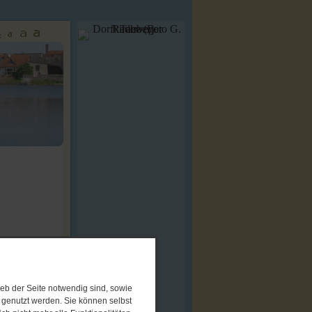
:
eb der Seite notwendig sind, sowie
e genutzt werden. Sie können selbst