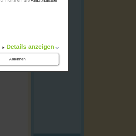
ch nicht mehr alle Funktionalitäten
Details anzeigen
Ablehnen