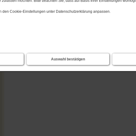
 zulassen möchten. Bitte beachten Sie, dass auf Basis Ihrer Einstellungen womögli
zurück
 in den Cookie-Einstellungen unter Datenschutzerklärung anpassen.
Auswahl bestätigen