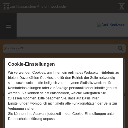
zur klassischen Ansicht wechseln
Ortsbeiratssitzung
Cookie-Einstellungen
Wir verwenden Cookies, um Ihnen ein optimales Webseiten-Erlebnis zu
Gremium
:
Ortsbeirat Briest
bieten. Dazu zählen Cookies, die für den Betrieb der Seite notwendig
Zeitpunkt
:
23.03.2010, um 19:00 Uhr
Ort
:
Briest, Dorfstraße 9, Begegnungsstätte
sind, sowie solche, die lediglich zu anonymen Statistikzwecken, für
Komforteinstellungen oder zur Anzeige personalisierter Inhalte genutzt
werden. Sie können selbst entscheiden, welche Kategorien Sie
zulassen möchten. Bitte beachten Sie, dass auf Basis Ihrer
Links
Einstellungen womöglich nicht mehr alle Funktionalitäten der Seite zur
Verfügung stehen.
Einladung: Ortsbeiratssitzung
Sie können Ihre Auswahl jederzeit in den Cookie-Einstellungen unter
Datenschutzerklärung anpassen.
Protokoll: Ortsbeiratssitzung