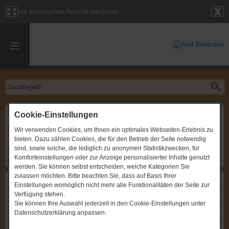
zur klassischen Ansicht wechseln
Sitzung des Ortsbeirates
Cookie-Einstellungen
Wir verwenden Cookies, um Ihnen ein optimales Webseiten-Erlebnis zu
Gremium
:
Ortsbeirat Briest
bieten. Dazu zählen Cookies, die für den Betrieb der Seite notwendig
Zeitpunkt
:
23.09.2008, um 19:00 Uhr
Ort
:
Briest, Gemeindezentrum, Dorfstraße 9
sind, sowie solche, die lediglich zu anonymen Statistikzwecken, für
Komforteinstellungen oder zur Anzeige personalisierter Inhalte genutzt
werden. Sie können selbst entscheiden, welche Kategorien Sie
zulassen möchten. Bitte beachten Sie, dass auf Basis Ihrer
Links
Einstellungen womöglich nicht mehr alle Funktionalitäten der Seite zur
Verfügung stehen.
Einladung: Sitzung des Ortsbeirates
Sie können Ihre Auswahl jederzeit in den Cookie-Einstellungen unter
Datenschutzerklärung anpassen.
Protokoll: Sitzung des Ortsbeirates