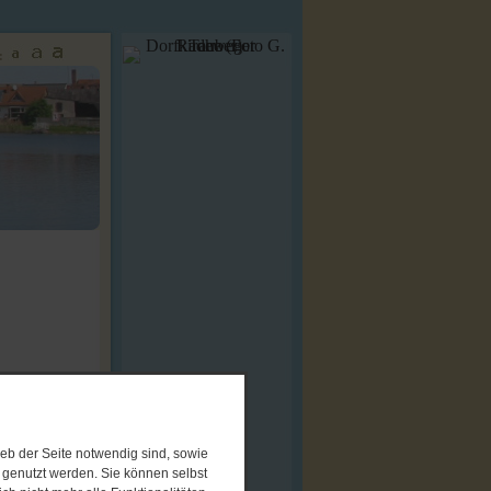
:
eb der Seite notwendig sind, sowie
e genutzt werden. Sie können selbst