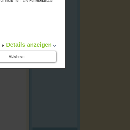
ch nicht mehr alle Funktionalitäten
Details anzeigen
Ablehnen