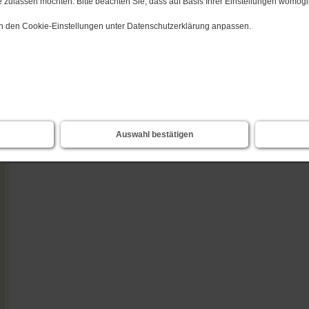
 zulassen möchten. Bitte beachten Sie, dass auf Basis Ihrer Einstellungen womögli
zurück
 in den Cookie-Einstellungen unter Datenschutzerklärung anpassen.
Auswahl bestätigen