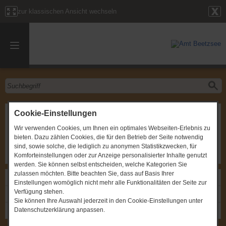
zur klassischen Ansicht wechseln
Sitzung des Ortsbeirates Briest
Cookie-Einstellungen
Wir verwenden Cookies, um Ihnen ein optimales Webseiten-Erlebnis zu
Gremium
:
Ortsbeirat Briest
bieten. Dazu zählen Cookies, die für den Betrieb der Seite notwendig
Zeitpunkt
:
11.10.2024, um 19:00 Uhr
Ort
:
OT Briest, Briester Dorfstraße 9 - Gemeindezentrum
sind, sowie solche, die lediglich zu anonymen Statistikzwecken, für
Komforteinstellungen oder zur Anzeige personalisierter Inhalte genutzt
werden. Sie können selbst entscheiden, welche Kategorien Sie
zulassen möchten. Bitte beachten Sie, dass auf Basis Ihrer
Links
Einstellungen womöglich nicht mehr alle Funktionalitäten der Seite zur
Verfügung stehen.
Einladung: Sitzung des Ortsbeirates Briest
Sie können Ihre Auswahl jederzeit in den Cookie-Einstellungen unter
Datenschutzerklärung anpassen.
Gremium: Ortsbeirat Briest