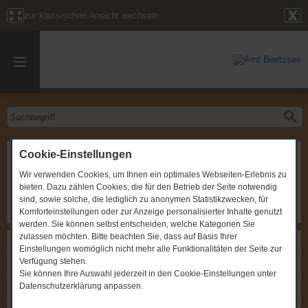
zur klassischen Ansicht wechseln
Sitzung des Ortsbeirates
Cookie-Einstellungen
Wir verwenden Cookies, um Ihnen ein optimales Webseiten-Erlebnis zu
Gremium
:
Ortsbeirat Fohrde
bieten. Dazu zählen Cookies, die für den Betrieb der Seite notwendig
Zeitpunkt
:
04.05.2010, um 19:30 Uhr
Ort
:
Fohrde, FFw Tieckow, Havelstraße
sind, sowie solche, die lediglich zu anonymen Statistikzwecken, für
Komforteinstellungen oder zur Anzeige personalisierter Inhalte genutzt
werden. Sie können selbst entscheiden, welche Kategorien Sie
zulassen möchten. Bitte beachten Sie, dass auf Basis Ihrer
Links
Einstellungen womöglich nicht mehr alle Funktionalitäten der Seite zur
Verfügung stehen.
Einladung: Sitzung des Ortsbeirates
Sie können Ihre Auswahl jederzeit in den Cookie-Einstellungen unter
Datenschutzerklärung anpassen.
Protokoll: Sitzung des Ortsbeirates