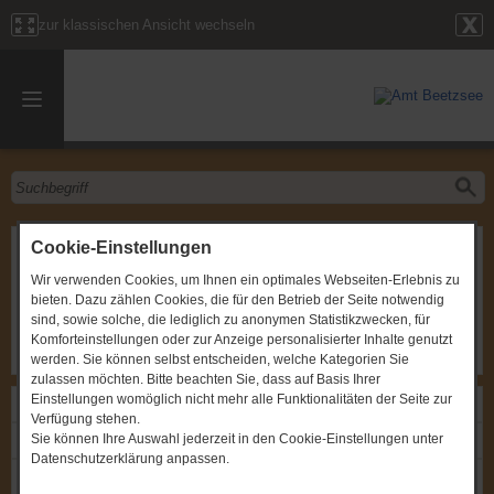
zur klassischen Ansicht wechseln
Stadtverordnetenversammlung Havelsee
Cookie-Einstellungen
Wir verwenden Cookies, um Ihnen ein optimales Webseiten-Erlebnis zu
Gremium
:
Stadtverordnetenversammlung Havelsee
bieten. Dazu zählen Cookies, die für den Betrieb der Seite notwendig
Zeitpunkt
:
23.05.2024, um 18:30 Uhr
Ort
:
OT Pritzerbe, Puschkinstraße 8, Gaststätte "Am
sind, sowie solche, die lediglich zu anonymen Statistikzwecken, für
Kreuzdamm"
Komforteinstellungen oder zur Anzeige personalisierter Inhalte genutzt
werden. Sie können selbst entscheiden, welche Kategorien Sie
zulassen möchten. Bitte beachten Sie, dass auf Basis Ihrer
Einstellungen womöglich nicht mehr alle Funktionalitäten der Seite zur
Links
Verfügung stehen.
Sie können Ihre Auswahl jederzeit in den Cookie-Einstellungen unter
Einladung: Stadtverordnetenversammlung Havelsee
Datenschutzerklärung anpassen.
Protokoll: Stadtverordnetenversammlung Havelsee